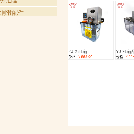
分油器
润滑配件
铜接头
气动接头
其他材质接头
YJ-2.5L新
YJ-9L新
配套接头
价格:
￥868.00
价格:
￥114
润滑油管
弹簧钢丝护套
万向管
油杯
滤油网
滤油器
其他附件