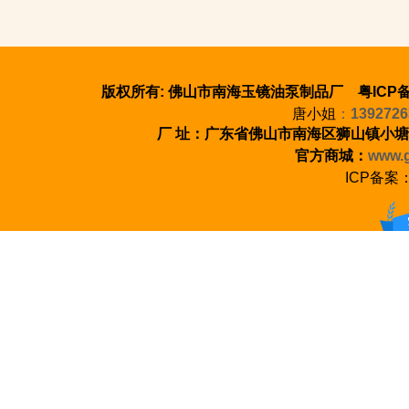
版权所有: 佛山市南海玉镜油泵制品厂 粤ICP备
唐小姐
：
1392726
厂 址：广东省佛山市南海区狮山镇小塘
官方商城：
www.g
ICP备案
100%正品保证 七天无理由退货 至少1年质保
新手指南 会员中心 支付方式 