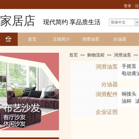
登录
|
注
家居店
现代简约 享品质生活
简体中文
首页
玉镜简介
润滑油泵
分油器
首页
购物流程
润滑油泵
>>
>>
>>
润滑油泵
手摇泵
|
电动黄
分油器
润滑配件
铜接头
|
油杯
|
企业证照