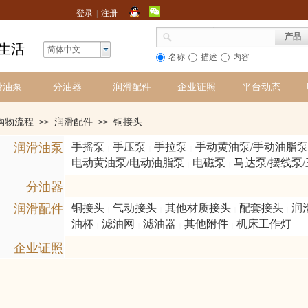
登录
|
注册
产品
生活
简体中文
名称
描述
内容
滑油泵
分油器
润滑配件
企业证照
平台动态
购物流程
润滑配件
铜接头
>>
>>
润滑油泵
手摇泵
手压泵
手拉泵
手动黄油泵/手动油脂泵
|
|
|
电动黄油泵/电动油脂泵
电磁泵
马达泵/摆线泵
|
|
分油器
润滑配件
铜接头
气动接头
其他材质接头
配套接头
润
|
|
|
|
油杯
滤油网
滤油器
其他附件
机床工作灯
|
|
|
|
企业证照