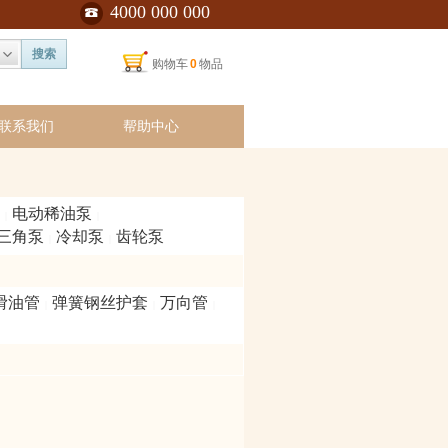
4000 000 000
搜索
购物车
0
物品
联系我们
帮助中心
电动稀油泵
|
|
/三角泵
冷却泵
齿轮泵
|
|
滑油管
弹簧钢丝护套
万向管
|
|
|