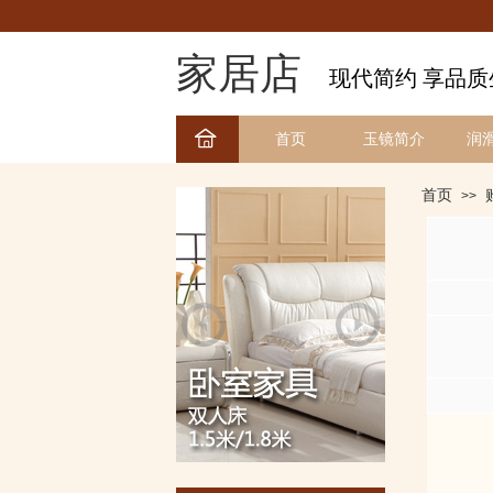
家居店
现代简约 享品质
首页
玉镜简介
润
首页
>>