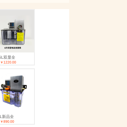
-6L双显全
￥1220.00
3L新品全
￥890.00