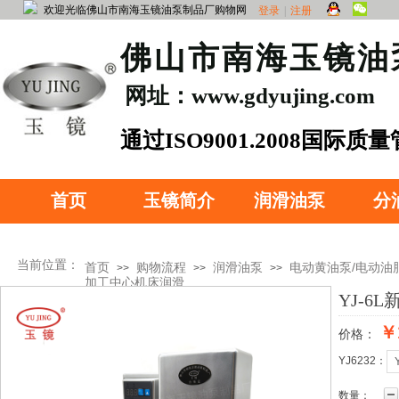
欢迎光临佛山市南海玉镜油泵制品厂购物网
登录
|
注册
​佛山市南海玉镜
网址：www.gdyujing.com
​通过ISO90
01.2008国际质
证
首页
玉镜简介
润滑油泵
分
当前位置：
首页
购物流程
润滑油泵
电动黄油泵/电动油
>>
>>
>>
加工中心机床润滑
YJ-
￥
价格：
产品分类
YJ6232：
数量：