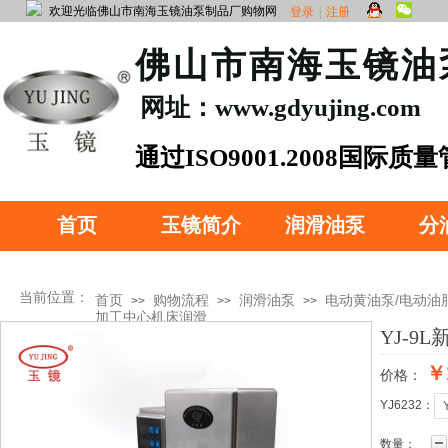
欢迎光临佛山市南海玉镜油泵制品厂购物网
登录
|
注册
​佛山市南海玉镜
网址：www.gdyujing.com
​通过ISO90
01.2008国际质
证
首页
玉镜简介
润滑油泵
分
当前位置：
首页
购物流程
润滑油泵
电动黄油泵/电动油
>>
>>
>>
加工中心机床润滑
YJ-
￥
价格：
产品分类
YJ6232：
数量：