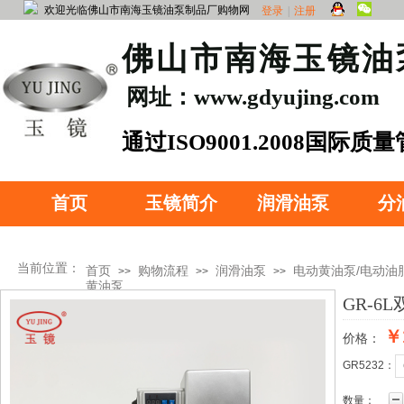
欢迎光临佛山市南海玉镜油泵制品厂购物网
登录
|
注册
​佛山市南海玉镜
网址：www.gdyujing.com
​通过ISO90
01.2008国际质
证
首页
玉镜简介
润滑油泵
分
当前位置：
首页
购物流程
润滑油泵
电动黄油泵/电动油
>>
>>
>>
黄油泵
GR-6
￥
价格：
产品分类
GR5232：
数量：