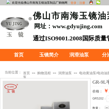
欢迎光临佛山市南海玉镜油泵制品厂购物网
登录
|
注册
​佛山市南海玉镜
网址：www.gdyujing.com
​通过ISO90
01.2008国际质
证
首页
玉镜简介
润滑油泵
分
当前位置：
首页
购物流程
润滑油泵
电动黄油泵/电动油
>>
>>
>>
泵
GR-9
￥
价格：
产品分类
GR5202：
数量：