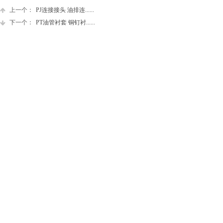
上一个：
PJ连接接头 油排连......
下一个：
PT油管衬套 铜钉衬......