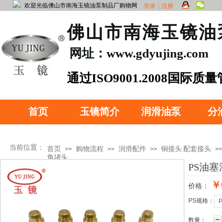
欢迎光临佛山市南海玉镜油泵制品厂购物网
登录
|
注册
​佛山市南海玉镜
网址：www.gdyujing.com
​通过ISO90
01.2008国际质
证
首页
玉镜简介
润滑油泵
分
当前位置：
首页
购物流程
润滑配件
铜接头
配套接头
>>
>>
>>
>>
角堵头
PS油
￥0
价格：
产品分类
PS规格：
数量：