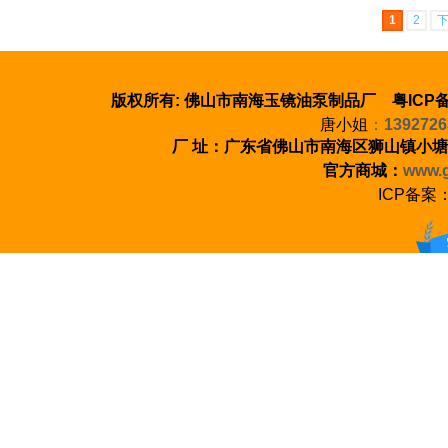
1
2
版权所有: 佛山市南海玉镜油泵制品厂 粤ICP备
唐小姐
：
1392726
厂 址：广东省佛山市南海区狮山镇小塘
官方商城：
www.g
ICP备案
100%正品保证 七天无理由退货 至少1年质保
新手指南 会员中心 支付方式 