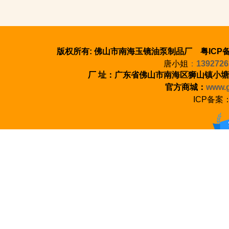
版权所有: 佛山市南海玉镜油泵制品厂 粤ICP备
唐小姐
：
1392726
厂 址：广东省佛山市南海区狮山镇小塘
官方商城：
www.g
ICP备案
100%正品保证 七天无理由退货 至少1年质保
新手指南 会员中心 支付方式 