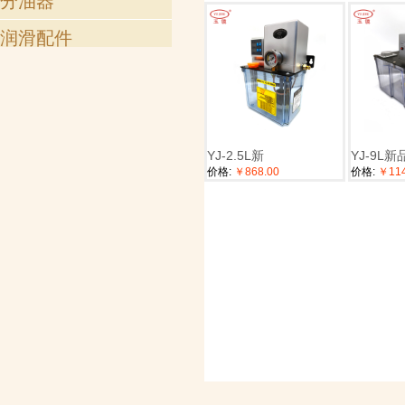
分油器
润滑配件
铜接头
气动接头
其他材质接头
YJ-2.5L新
YJ-9L新
配套接头
价格:
￥868.00
价格:
￥114
润滑油管
弹簧钢丝护套
万向管
油杯
滤油网
滤油器
其他附件