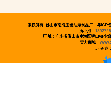
版权所有: 佛山市南海玉镜油泵制品厂 粤ICP备
唐小姐
：
1392726
厂 址：广东省佛山市南海区狮山镇小塘
官方商城：
www.g
ICP备案
100%正品保证 七天无理由退货 至少1年质保
新手指南 会员中心 支付方式 