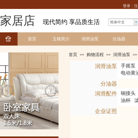
登录
|
注
家居店
现代简约 享品质生活
简体中文
首页
玉镜简介
润滑油泵
分油器
首页
购物流程
润滑油泵
>>
>>
>>
润滑油泵
手摇泵
|
电动黄
分油器
润滑配件
铜接头
|
油杯
|
企业证照